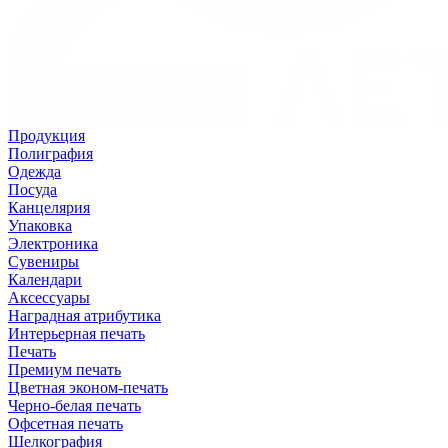
Продукция
Полиграфия
Одежда
Посуда
Канцелярия
Упаковка
Электроника
Сувениры
Календари
Аксессуары
Наградная атрибутика
Интерьерная печать
Печать
Премиум печать
Цветная эконом-печать
Черно-белая печать
Офсетная печать
Шелкография