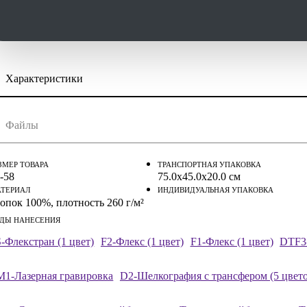
Характеристики
скачать (pdf)
скачать (cdr)
Файлы
струкция по сохранению pdf из Corel Draw
струкция по сохранению pdf из Adobe Illustrator
ЗМЕР ТОВАРА
ТРАНСПОРТНАЯ УПАКОВКА
-58
75.0x45.0x20.0 см
ТЕРИАЛ
ИНДИВИДУАЛЬНАЯ УПАКОВКА
опок 100%, плотность 260 г/м²
ДЫ НАНЕСЕНИЯ
-Флекстран (1 цвет)
F2-Флекс (1 цвет)
F1-Флекс (1 цвет)
DTF3
M1-Лазерная гравировка
D2-Шелкография с трансфером (5 цвето