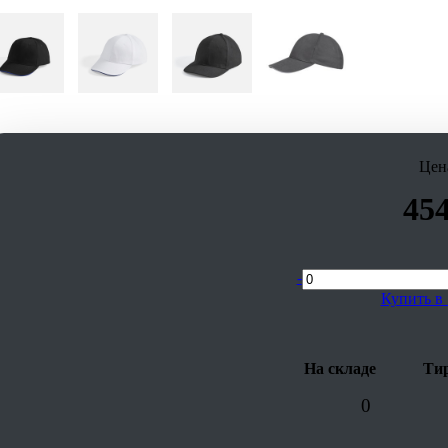
Цен
45
-
Купить в 
На складе
Тир
0