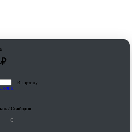
а
4
₽
+
В корзину
1 клик
аж / Свободно