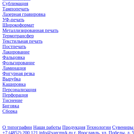
Сублимация
Тампопечать
Лазерная гравировка
УФ-печать
Широкоформат
Металлизированная печать
Термотрансфер
Текстильная печать
Постпечать
Лакирование
Фальцовка
Фольгирование
Ламинация
Фигурная резка
Вырубка
Кашировка
Персонализация
Перфорация
Тиснение
Биговка
Сборка
О типографии
Наши работы
Продукция
Технологии
Сувениры
+7 (4852) 200 121
info@yarcmyk.ru
г. Ярославль, ул. Победы, д. 5