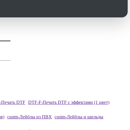
-Печать DTF
DTF-F-Печать DTF с эффектами (1 цвет)
в)
custm-Лейблы из ПВХ
custm-Лейблы и шильды