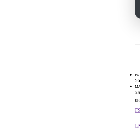
Ин
Ин
РА
56
МА
хл
ВИ
FS
L