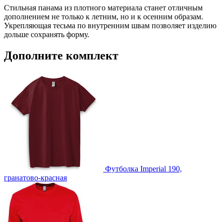
МАТЕРИАЛ
Стильная панама из плотного материала станет отличным
хлопок 100%; твил, плотность 345 г/м²
дополнением не только к летним, но и к осенним образам.
Укрепляющая тесьма по внутренним швам позволяет изделию
Инструкция по сохранению pdf из Corel Draw
ТРАНСПОРТНАЯ УПАКОВКА
дольше сохранять форму.
Инструкция по сохранению pdf из Adobe Illustrator
60.0x40.0x30.0 см
ИНДИВИДУАЛЬНАЯ УПАКОВКА
Дополните комплект
ВИДЫ НАНЕСЕНИЯ
I2 -Вышивка (10 цветов)
IO2 -Объёмная вышивка (10 цветов)
IB2 -Вышивка с застилом (10 цветов)
F2 -Флекс (1 цвет)
F1 -Флекс (1 цвет)
Футболка Imperial 190,
DTF3 -Печать DTF
гранатово-красная
DTF-F -Печать DTF с эффектами (1 цвет)