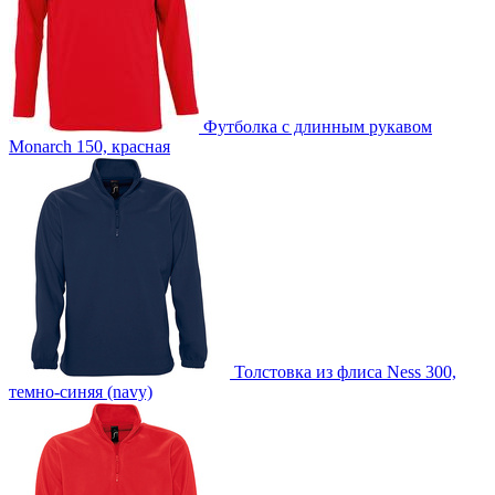
D2 -Шелкография с трансфером (5 цветов)
custm -Лейблы из искусственной кожи
custm -Лейблы из ПВХ
custm -Лейблы и шильды
Футболка с длинным рукавом
Monarch 150, красная
custm -Металлические шильдики
custm -Светоотражающие лейблы
custm -Тканевые лейблы
Толстовка из флиса Ness 300,
темно-синяя (navy)