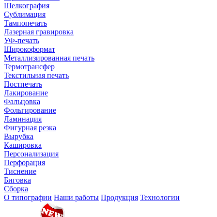
Шелкография
Сублимация
Тампопечать
Лазерная гравировка
УФ-печать
Широкоформат
Металлизированная печать
Термотрансфер
Текстильная печать
Постпечать
Лакирование
Фальцовка
Фольгирование
Ламинация
Фигурная резка
Вырубка
Кашировка
Персонализация
Перфорация
Тиснение
Биговка
Сборка
О типографии
Наши работы
Продукция
Технологии