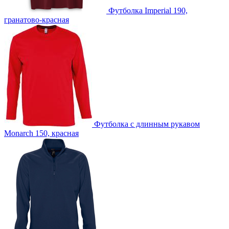
Футболка Imperial 190,
DTF-F -Печать DTF с эффектами (1 цвет)
гранатово-красная
D2 -Шелкография с трансфером (5 цветов)
custm -Лейблы и шильды
Футболка с длинным рукавом
Monarch 150, красная