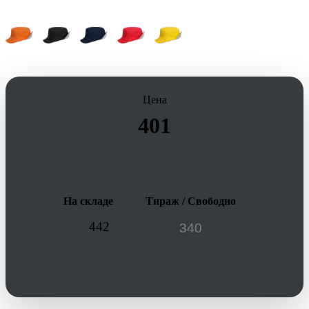
Цена
401
На складе
Тираж / Свободно
442