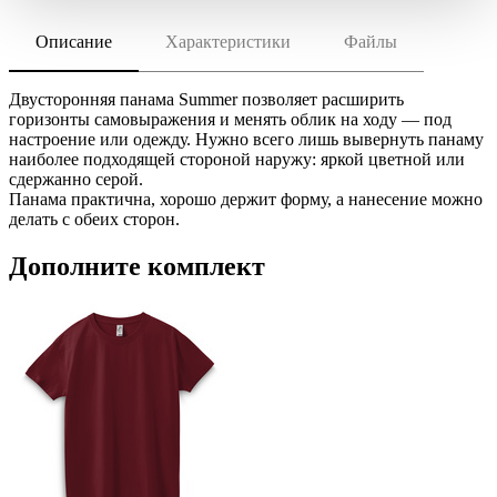
Описание
Характеристики
Файлы
скачать (pdf)
РАЗМЕР ТОВАРА
56–58
скачать (cdr)
МАТЕРИАЛ
Двусторонняя панама Summer позволяет расширить
хлопок 100%, плотность 220 г/м²
горизонты самовыражения и менять облик на ходу — под
настроение или одежду. Нужно всего лишь вывернуть панаму
Инструкция по сохранению pdf из Corel Draw
ТРАНСПОРТНАЯ УПАКОВКА
наиболее подходящей стороной наружу: яркой цветной или
Инструкция по сохранению pdf из Adobe Illustrator
70.0x45.0x38.0 см
сдержанно серой.
ИНДИВИДУАЛЬНАЯ УПАКОВКА
Панама практична, хорошо держит форму, а нанесение можно
делать с обеих сторон.
ВИДЫ НАНЕСЕНИЯ
I2 -Вышивка (10 цветов)
Дополните комплект
IO2 -Объёмная вышивка (10 цветов)
IB2 -Вышивка с застилом (10 цветов)
F2 -Флекс (1 цвет)
F1 -Флекс (1 цвет)
DTF2 -Печать DTF