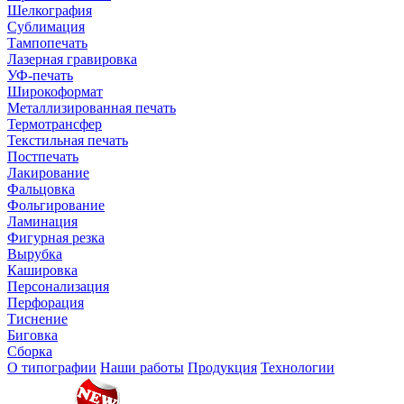
Шелкография
Сублимация
Тампопечать
Лазерная гравировка
УФ-печать
Широкоформат
Металлизированная печать
Термотрансфер
Текстильная печать
Постпечать
Лакирование
Фальцовка
Фольгирование
Ламинация
Фигурная резка
Вырубка
Кашировка
Персонализация
Перфорация
Тиснение
Биговка
Сборка
О типографии
Наши работы
Продукция
Технологии