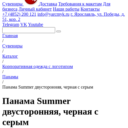
Сувениры
Доставка
Требования к макетам
Для
бизнеса
Личный кабинет
Наши работы
Контакты
+7 (4852) 200 121
info@yarcmyk.ru
г. Ярославль, ул. Победы, д.
51, кор. 2
Telegram
VK
Youtube
Главная
/
Сувениры
/
Каталог
/
Корпоративная одежда с логотипом
/
Панамы
/
Панама Summer двусторонняя, черная с серым
Панама Summer
двусторонняя, черная с
серым