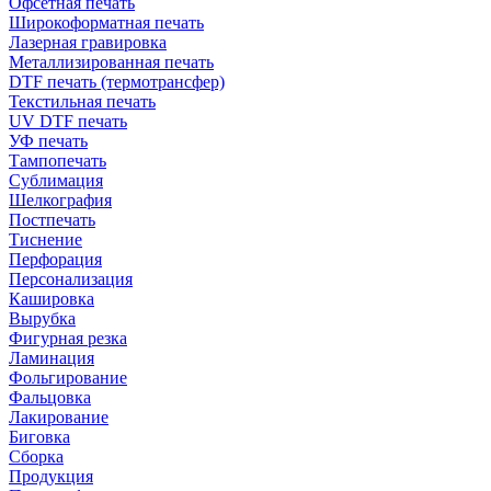
Офсетная печать
Широкоформатная печать
Лазерная гравировка
Металлизированная печать
DTF печать (термотрансфер)
Текстильная печать
UV DTF печать
УФ печать
Тампопечать
Сублимация
Шелкография
Постпечать
Тиснение
Перфорация
Персонализация
Кашировка
Вырубка
Фигурная резка
Ламинация
Фольгирование
Фальцовка
Лакирование
Биговка
Сборка
Продукция