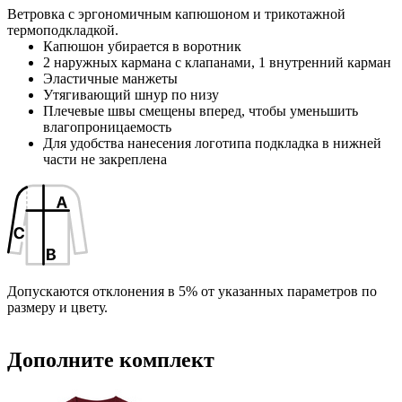
МАТЕРИАЛ
Ветровка с эргономичным капюшоном и трикотажной
верх - полиэстер 100%, 210T; подкладка - полиэстер 100%
термоподкладкой.
Капюшон убирается в воротник
Инструкция по сохранению pdf из Corel Draw
ТРАНСПОРТНАЯ УПАКОВКА
2 наружных кармана с клапанами, 1 внутренний карман
Инструкция по сохранению pdf из Adobe Illustrator
40.0x60.0x30.0 см
Эластичные манжеты
ИНДИВИДУАЛЬНАЯ УПАКОВКА
Утягивающий шнур по низу
Плечевые швы смещены вперед, чтобы уменьшить
ВИДЫ НАНЕСЕНИЯ
влагопроницаемость
F2 -Флекс (1 цвет)
F1 -Флекс (1 цвет)
Для удобства нанесения логотипа подкладка в нижней
части не закреплена
DTF4 -Печать DTF
DTF-F -Печать DTF с эффектами (1 цвет)
B4 -Шелкография на текстиль (2 цвета)
Допускаются отклонения в 5% от указанных параметров по
размеру и цвету.
Дополните комплект