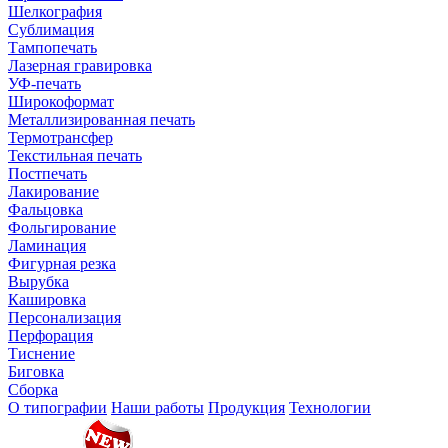
Шелкография
Сублимация
Тампопечать
Лазерная гравировка
УФ-печать
Широкоформат
Металлизированная печать
Термотрансфер
Текстильная печать
Постпечать
Лакирование
Фальцовка
Фольгирование
Ламинация
Фигурная резка
Вырубка
Кашировка
Персонализация
Перфорация
Тиснение
Биговка
Сборка
О типографии
Наши работы
Продукция
Технологии