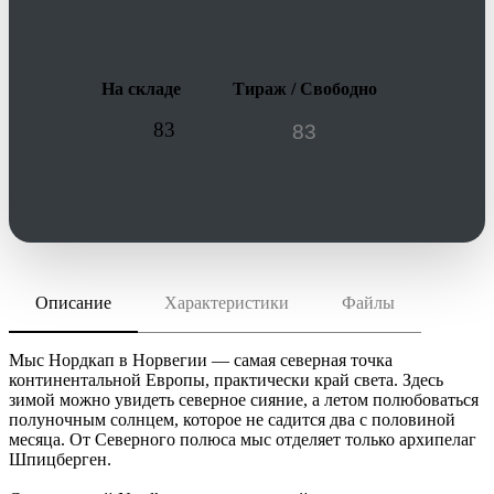
На складе
Тираж / Свободно
83
Описание
Характеристики
Файлы
скачать (pdf)
РАЗМЕР ТОВАРА
29,6х25х6,5 см
скачать (cdr)
МАТЕРИАЛ
Мыс Нордкап в Норвегии — самая северная точка
акрил 100%; коробка - микрогофрокартон
континентальной Европы, практически край света. Здесь
зимой можно увидеть северное сияние, а летом полюбоваться
Инструкция по сохранению pdf из Corel Draw
ИНДИВИДУАЛЬНАЯ УПАКОВКА
полуночным солнцем, которое не садится два с половиной
Инструкция по сохранению pdf из Adobe Illustrator
ВИДЫ НАНЕСЕНИЯ
месяца. От Северного полюса мыс отделяет только архипелаг
Шпицберген.
custm -Лейблы и шильды