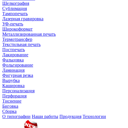
Шелкография
Сублимация
Тампопечать
Лазерная гравировка
УФ-печать
Широкоформат
Металлизированная печать
Термотрансфер
Текстильная печать
Постпечать
Лакирование
Фальцовка
Фольгирование
Ламинация
Фигурная резка
Вырубка
Кашировка
Персонализация
Перфорация
Тиснение
Биговка
Сборка
О типографии
Наши работы
Продукция
Технологии