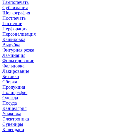
Тампопечать
Сублимация
Шелкография
Постпечать
Тиснение
Перфорация
Персонализация
Кашировка
Вырубка
Фигурная резка
Ламинация
Фольгирование
Фальцовка
Лакирование
Биговка
Сборка
Продукция
Полиграфия
Одежда
Посуда
Канцелярия
Упаковка
Электроника
Сувениры
Календари