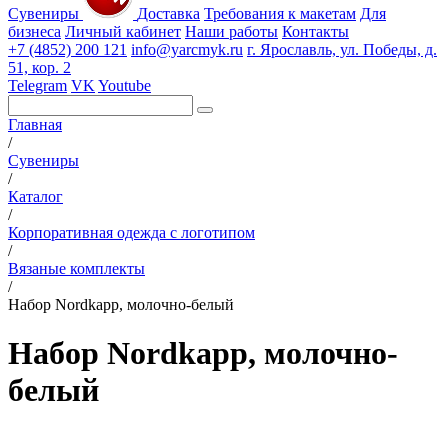
Сувениры
Доставка
Требования к макетам
Для
бизнеса
Личный кабинет
Наши работы
Контакты
+7 (4852) 200 121
info@yarcmyk.ru
г. Ярославль, ул. Победы, д.
51, кор. 2
Telegram
VK
Youtube
Главная
/
Сувениры
/
Каталог
/
Корпоративная одежда с логотипом
/
Вязаные комплекты
/
Набор Nordkapp, молочно-белый
Набор Nordkapp, молочно-
белый
РАЗДЕЛЫ