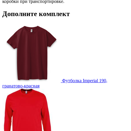
коробки при транспортировке.
custm -Лейблы из искусственной кожи
Дополните комплект
custm -Лейблы из ПВХ
custm -Лейблы и шильды
custm -Металлические шильдики
custm -Светоотражающие лейблы
custm -Тканевые лейблы
Футболка Imperial 190,
гранатово-красная