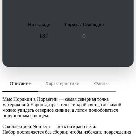
На складе
Тираж / Свободно
187
Описание
Характеристики
Файлы
скачать (pdf)
РАЗМЕР ТОВАРА
37,7х27х10,4 см
скачать (cdr)
МАТЕРИАЛ
Мыс Нордкин в Норвегии — самая северная точка
акрил 100%; коробка - микрогофрокартон
материковой Европы, практически край света, где зимой
можно увидеть северное сияние, а летом полюбоваться
Инструкция по сохранению pdf из Corel Draw
ИНДИВИДУАЛЬНАЯ УПАКОВКА
полуночным солнцем.
Инструкция по сохранению pdf из Adobe Illustrator
ВИДЫ НАНЕСЕНИЯ
С коллекцией Nordkyn — хоть на край света.
custm -Кожаные лейблы
Набор поставляется без сборки, чтобы избежать повреждения