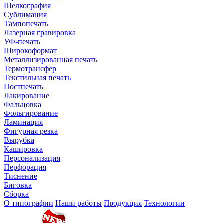
Шелкография
Сублимация
Тампопечать
Лазерная гравировка
УФ-печать
Широкоформат
Металлизированная печать
Термотрансфер
Текстильная печать
Постпечать
Лакирование
Фальцовка
Фольгирование
Ламинация
Фигурная резка
Вырубка
Кашировка
Персонализация
Перфорация
Тиснение
Биговка
Сборка
О типографии
Наши работы
Продукция
Технологии