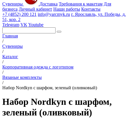
Сувениры
Доставка
Требования к макетам
Для
бизнеса
Личный кабинет
Наши работы
Контакты
+7 (4852) 200 121
info@yarcmyk.ru
г. Ярославль, ул. Победы, д.
51, кор. 2
Telegram
VK
Youtube
Главная
/
Сувениры
/
Каталог
/
Корпоративная одежда с логотипом
/
Вязаные комплекты
/
Набор Nordkyn с шарфом, зеленый (оливковый)
Набор Nordkyn с шарфом,
зеленый (оливковый)
РАЗДЕЛЫ