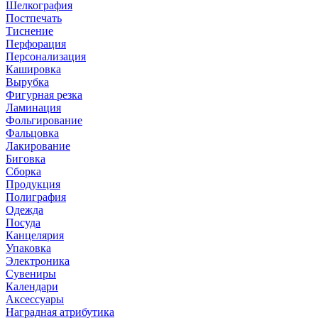
Шелкография
Постпечать
Тиснение
Перфорация
Персонализация
Кашировка
Вырубка
Фигурная резка
Ламинация
Фольгирование
Фальцовка
Лакирование
Биговка
Сборка
Продукция
Полиграфия
Одежда
Посуда
Канцелярия
Упаковка
Электроника
Сувениры
Календари
Аксессуары
Наградная атрибутика