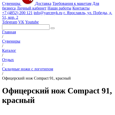
Сувениры
Доставка
Требования к макетам
Для
бизнеса
Личный кабинет
Наши работы
Контакты
+7 (4852) 200 121
info@yarcmyk.ru
г. Ярославль, ул. Победы, д.
51, кор. 2
Telegram
VK
Youtube
Главная
/
Сувениры
/
Каталог
/
Отдых
/
Складные ножи с логотипом
/
Офицерский нож Compact 91, красный
Офицерский нож Compact 91,
красный
РАЗДЕЛЫ