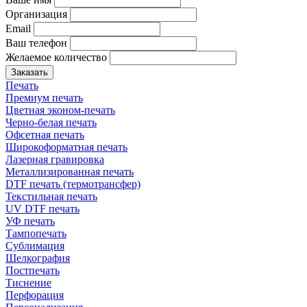
Организация
Email
Ваш телефон
Желаемое количество
Заказать
Печать
Премиум печать
Цветная эконом-печать
Черно-белая печать
Офсетная печать
Широкоформатная печать
Лазерная гравировка
Металлизированная печать
DTF печать (термотрансфер)
Текстильная печать
UV DTF печать
УФ печать
Тампопечать
Сублимация
Шелкография
Постпечать
Тиснение
Перфорация