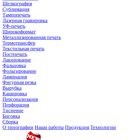
Шелкография
Сублимация
Тампопечать
Лазерная гравировка
УФ-печать
Широкоформат
Металлизированная печать
Термотрансфер
Текстильная печать
Постпечать
Лакирование
Фальцовка
Фольгирование
Ламинация
Фигурная резка
Вырубка
Кашировка
Персонализация
Перфорация
Тиснение
Биговка
Сборка
О типографии
Наши работы
Продукция
Технологии