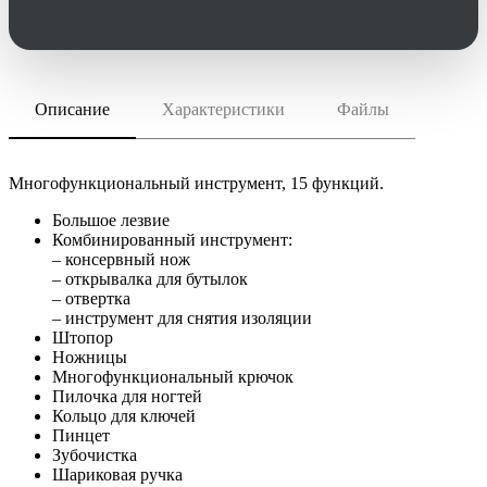
Описание
Характеристики
Файлы
скачать (pdf)
РАЗМЕР ТОВАРА
9,1x2,7x1,6 см
скачать (cdr)
МАТЕРИАЛ
металл; пластик
Многофункциональный инструмент, 15 функций.
Инструкция по сохранению pdf из Corel Draw
ИНДИВИДУАЛЬНАЯ УПАКОВКА
Большое лезвие
Инструкция по сохранению pdf из Adobe Illustrator
Комбинированный инструмент:
ВИДЫ НАНЕСЕНИЯ
– консервный нож
A4 -Тампопечать (5 цветов)
LM2 -Лазерная гравировка
– открывалка для бутылок
– отвертка
– инструмент для снятия изоляции
Штопор
Ножницы
Многофункциональный крючок
Пилочка для ногтей
Кольцо для ключей
Пинцет
Зубочистка
Шариковая ручка