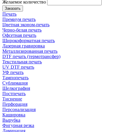
Желаемое количество
Заказать
Печать
Премиум печать
Цветная эконом-печать
Черно-белая печать
Офсетная печать
Широкоформатная печать
Лазерная гравировка
Металлизированная печать
DTF печать (термотрансфер)
Текстильная печать
UV DTF печать
УФ печать
Тампопечать
Сублимация
Шелкография
Постпечать
Тиснение
Перфорация
Персонализация
Кашировка
Вырубка
Фигурная резка
Ламинация