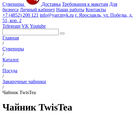
Сувениры
Доставка
Требования к макетам
Для
бизнеса
Личный кабинет
Наши работы
Контакты
+7 (4852) 200 121
info@yarcmyk.ru
г. Ярославль, ул. Победы, д.
51, кор. 2
Telegram
VK
Youtube
Главная
/
Сувениры
/
Каталог
/
Посуда
/
Заварочные чайники
/
Чайник TwisTea
Чайник TwisTea
РАЗДЕЛЫ