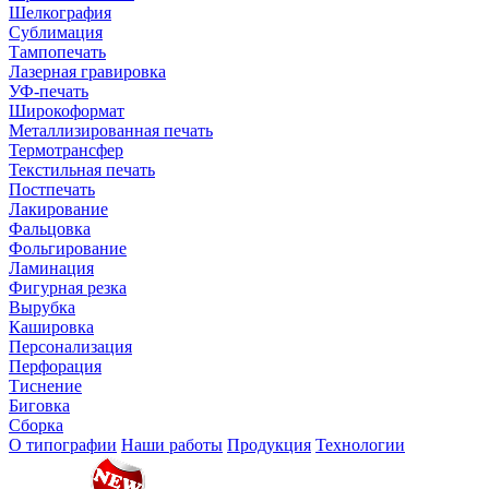
Шелкография
Сублимация
Тампопечать
Лазерная гравировка
УФ-печать
Широкоформат
Металлизированная печать
Термотрансфер
Текстильная печать
Постпечать
Лакирование
Фальцовка
Фольгирование
Ламинация
Фигурная резка
Вырубка
Кашировка
Персонализация
Перфорация
Тиснение
Биговка
Сборка
О типографии
Наши работы
Продукция
Технологии