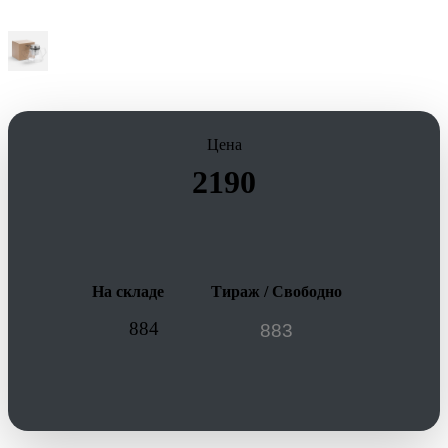
Цена
2190
На складе
Тираж / Свободно
884