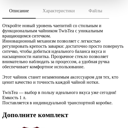
Описание
Характеристики
Файлы
скачать (pdf)
РАЗМЕР ТОВАРА
диаметр верха 8,5 см, диаметр дна 14 см, ширина с
скачать (cdr)
ручкой 18 см, высота 12 см; упаковка: 15,7х15,4х15 см
Откройте новый уровень чаепитий со стильным и
МАТЕРИАЛ
функциональным чайником TwisTea с уникальным
боросиликатное стекло; нержавеющая сталь; пластик
вращающимся ситечком.
Инструкция по сохранению pdf из Corel Draw
Инновационный механизм позволяет с легкостью
Инструкция по сохранению pdf из Adobe Illustrator
ТРАНСПОРТНАЯ УПАКОВКА
регулировать крепость заварки: достаточно просто повернуть
32.5x49.5x31.5 см
ситечко, чтобы добиться идеального баланса вкуса и
ИНДИВИДУАЛЬНАЯ УПАКОВКА
насыщенности напитка. Прозрачное стекло позволяет
Транспортная коробка
внимательно наблюдать за процессом, а удобная ручка
обеспечивает комфортное использование.
ВИДЫ НАНЕСЕНИЯ
LM3 -Лазерная гравировка
Этот чайник станет незаменимым аксессуаром для тех, кто
ценит качество и точность каждой чайной нотки.
LUV3 -UV лазерная гравировка
TwisTea — выбор в пользу идеального вкуса уже сегодня!
Емкость 1 л.
Поставляется в индивидуальной транспортной коробке.
Дополните комплект