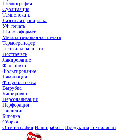
Шелкография
Сублимация
Тампопечать
Лазерная гравировка
УФ-печать
Широкоформат
Металлизированная печать
Термотрансфер
Текстильная печать
Постпечать
Лакирование
Фальцовка
Фольгирование
Ламинация
Фигурная резка
Вырубка
Кашировка
Персонализация
Перфорация
Тиснение
Биговка
Сборка
О типографии
Наши работы
Продукция
Технологии