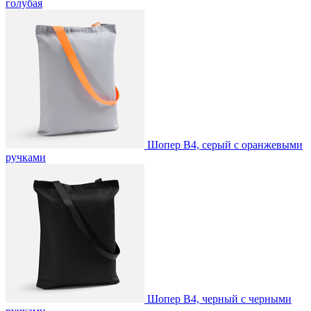
голубая
Шопер B4, серый с оранжевыми
ручками
Шопер B4, черный с черными