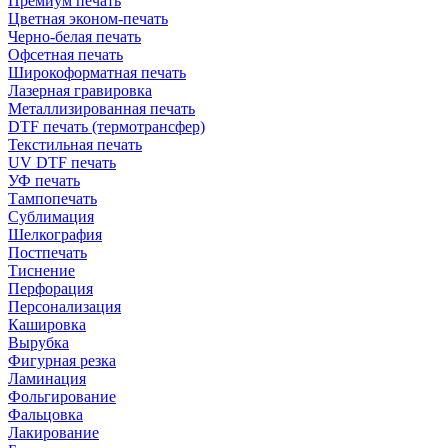
Премиум печать
Цветная эконом-печать
Черно-белая печать
Офсетная печать
Широкоформатная печать
Лазерная гравировка
Металлизированная печать
DTF печать (термотрансфер)
Текстильная печать
UV DTF печать
УФ печать
Тампопечать
Сублимация
Шелкография
Постпечать
Тиснение
Перфорация
Персонализация
Кашировка
Вырубка
Фигурная резка
Ламинация
Фольгирование
Фальцовка
Лакирование