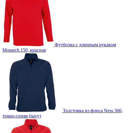
B2 -Шелкография на текстиль (5 цветов)
D2 -Шелкография с трансфером (5 цветов)
custm -Карманы
custm -Кнопки
custm -Лейблы из ПВХ
Футболка с длинным рукавом
Monarch 150, красная
custm -Лейблы и шильды
custm -Светоотражающие лейблы
custm -Тканевые лейблы
Толстовка из флиса Ness 300,
темно-синяя (navy)