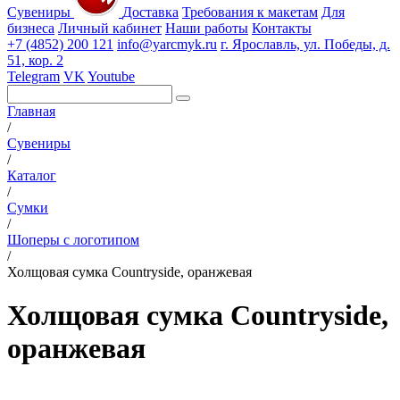
Сувениры
Доставка
Требования к макетам
Для
бизнеса
Личный кабинет
Наши работы
Контакты
+7 (4852) 200 121
info@yarcmyk.ru
г. Ярославль, ул. Победы, д.
51, кор. 2
Telegram
VK
Youtube
Главная
/
Сувениры
/
Каталог
/
Сумки
/
Шоперы с логотипом
/
Холщовая сумка Countryside, оранжевая
Холщовая сумка Countryside,
оранжевая
РАЗДЕЛЫ