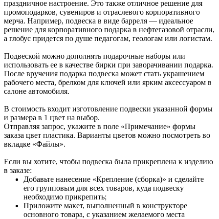
праздничное настроение. Это также отличное решение для
Инструкция по сохранению pdf из Corel Draw
ТРАНСПОРТНАЯ УПАКОВКА
промоподарков, сувениров и отраслевого корпоративного
Инструкция по сохранению pdf из Adobe Illustrator
19.5x16.5x9.5 см
мерча. Например, подвеска в виде барреля — идеальное
ИНДИВИДУАЛЬНАЯ УПАКОВКА
решение для корпоративного подарка в нефтегазовой отрасли,
Без упаковки
а глобус придется по душе педагогам, геологам или логистам.
ВИДЫ НАНЕСЕНИЯ
Подвеской можно дополнять подарочные наборы или
JN-1 -Сборка
использовать ее в качестве бирки при заворачивании подарка.
После вручения подарка подвеска может стать украшением
рабочего места, брелком для ключей или ярким аксессуаром в
салоне автомобиля.
В стоимость входит изготовление подвески указанной формы
и размера в 1 цвет на выбор.
Отправляя запрос, укажите в поле «Примечание» формы
заказа цвет пластика. Варианты цветов можно посмотреть во
вкладке «Файлы».
Если вы хотите, чтобы подвеска была прикреплена к изделию
в заказе:
Добавьте нанесение «Крепление (сборка)» и сделайте
его групповым для всех товаров, куда подвеску
необходимо прикрепить;
Приложите макет, выполненный в конструкторе
основного товара, с указанием желаемого места