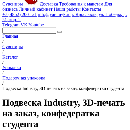
Сувениры
Доставка
Требования к макетам
Для
бизнеса
Личный кабинет
Наши работы
Контакты
+7 (4852) 200 121
info@yarcmyk.ru
г. Ярославль, ул. Победы, д.
51, кор. 2
Telegram
VK
Youtube
Главная
/
Сувениры
/
Каталог
/
Упаковка
/
Подарочная упаковка
/
Подвеска Industry, 3D-печать на заказ, конфедератка студента
Подвеска Industry, 3D-печать
на заказ, конфедератка
студента