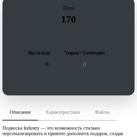
Цена
170
На складе
Тираж / Свободно
0
Описание
Характеристики
Файлы
скачать (pdf)
РАЗМЕР ТОВАРА
6,1х4,6х0,3 см
скачать (cdr)
МАТЕРИАЛ
Подвеска Industry — это возможность стильно
пластик
персонализировать и приятно дополнить подарок, создав