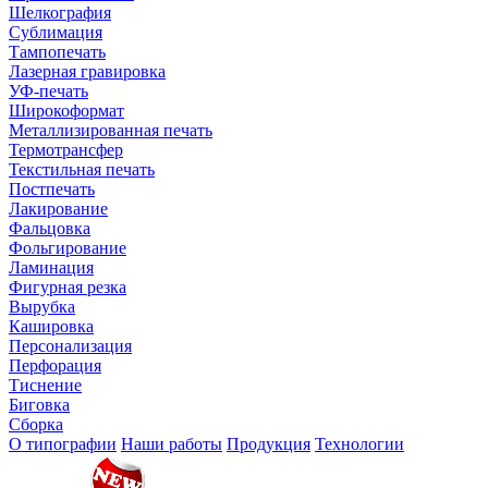
Шелкография
Сублимация
Тампопечать
Лазерная гравировка
УФ-печать
Широкоформат
Металлизированная печать
Термотрансфер
Текстильная печать
Постпечать
Лакирование
Фальцовка
Фольгирование
Ламинация
Фигурная резка
Вырубка
Кашировка
Персонализация
Перфорация
Тиснение
Биговка
Сборка
О типографии
Наши работы
Продукция
Технологии