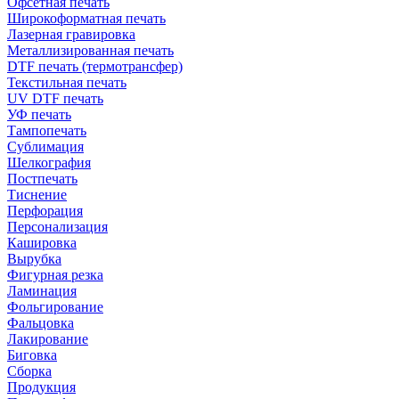
Офсетная печать
Широкоформатная печать
Лазерная гравировка
Металлизированная печать
DTF печать (термотрансфер)
Текстильная печать
UV DTF печать
УФ печать
Тампопечать
Сублимация
Шелкография
Постпечать
Тиснение
Перфорация
Персонализация
Кашировка
Вырубка
Фигурная резка
Ламинация
Фольгирование
Фальцовка
Лакирование
Биговка
Сборка
Продукция