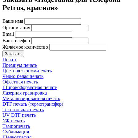
Petrus, красная»
Ваше имя
Организация
Email
Ваш телефон
Желаемое количество
Заказать
Печать
Премиум печать
Цветная эконом-печать
Черно-белая печать
Офсетная печать
Широкоформатная печать
Лазерная гравировка
Металлизированная печать
DTF печать (термотрансфер)
Текстильная печать
UV DTF печать
УФ печать
Тампопечать
Сублимация
Шелкография