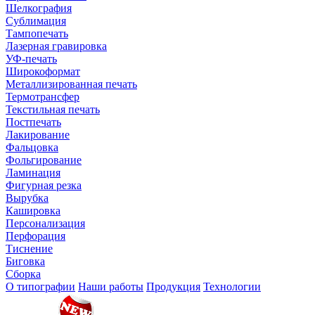
Шелкография
Сублимация
Тампопечать
Лазерная гравировка
УФ-печать
Широкоформат
Металлизированная печать
Термотрансфер
Текстильная печать
Постпечать
Лакирование
Фальцовка
Фольгирование
Ламинация
Фигурная резка
Вырубка
Кашировка
Персонализация
Перфорация
Тиснение
Биговка
Сборка
О типографии
Наши работы
Продукция
Технологии