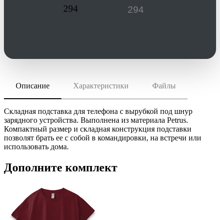
294
Описание
Характеристики
Файлы
скачать (pdf)
РАЗМЕР ТОВАРА
40,5х8 см
скачать (cdr)
МАТЕРИАЛ
Складная подставка для телефона с вырубкой под шнур
искусственная кожа
зарядного устройства. Выполнена из материала Petrus.
Компактный размер и складная конструкция подставки
Инструкция по сохранению pdf из Corel Draw
ТРАНСПОРТНАЯ УПАКОВКА
позволят брать ее с собой в командировки, на встречи или
Инструкция по сохранению pdf из Adobe Illustrator
43.0x34.0x17.0 см
использовать дома.
ИНДИВИДУАЛЬНАЯ УПАКОВКА
ВИДЫ НАНЕСЕНИЯ
Дополните комплект
UV1 -УФ-печать
SH1 -Шелкография (1 цвет)
T2 -Тиснение фольгой (1 цвет)