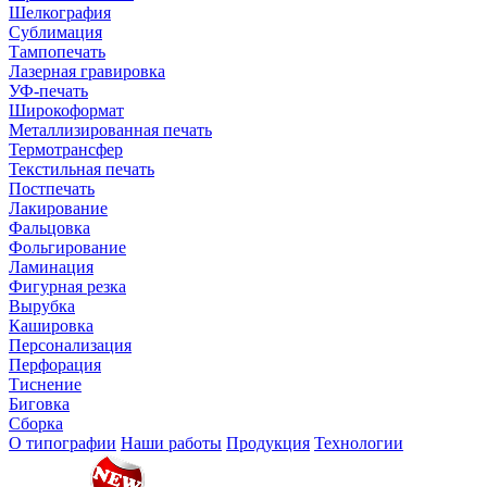
Шелкография
Сублимация
Тампопечать
Лазерная гравировка
УФ-печать
Широкоформат
Металлизированная печать
Термотрансфер
Текстильная печать
Постпечать
Лакирование
Фальцовка
Фольгирование
Ламинация
Фигурная резка
Вырубка
Кашировка
Персонализация
Перфорация
Тиснение
Биговка
Сборка
О типографии
Наши работы
Продукция
Технологии