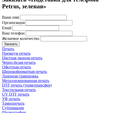
Petrus, зеленая»
Ваше имя
Организация
Email
Ваш телефон
Желаемое количество
Заказать
Печать
Премиум печать
Цветная эконом-печать
Черно-белая печать
Офсетная печать
Широкоформатная печать
Лазерная гравировка
Металлизированная печать
DTF печать (термотрансфер)
Текстильная печать
UV DTF печать
УФ печать
Тампопечать
Сублимация
Шелкография