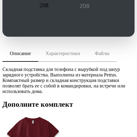
208
Описание
Характеристики
Файлы
скачать (pdf)
РАЗМЕР ТОВАРА
40,5х8 см
скачать (cdr)
МАТЕРИАЛ
Складная подставка для телефона с вырубкой под шнур
искусственная кожа
зарядного устройства. Выполнена из материала Petrus.
Компактный размер и складная конструкция подставки
Инструкция по сохранению pdf из Corel Draw
ТРАНСПОРТНАЯ УПАКОВКА
позволят брать ее с собой в командировки, на встречи или
Инструкция по сохранению pdf из Adobe Illustrator
43.0x34.0x17.0 см
использовать дома.
ИНДИВИДУАЛЬНАЯ УПАКОВКА
ВИДЫ НАНЕСЕНИЯ
Дополните комплект
UV1 -УФ-печать
SH1 -Шелкография (1 цвет)
T2 -Тиснение фольгой (1 цвет)