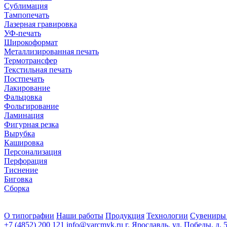
Сублимация
Тампопечать
Лазерная гравировка
УФ-печать
Широкоформат
Металлизированная печать
Термотрансфер
Текстильная печать
Постпечать
Лакирование
Фальцовка
Фольгирование
Ламинация
Фигурная резка
Вырубка
Кашировка
Персонализация
Перфорация
Тиснение
Биговка
Сборка
О типографии
Наши работы
Продукция
Технологии
Сувениры
+7 (4852) 200 121
info@yarcmyk.ru
г. Ярославль, ул. Победы, д. 5