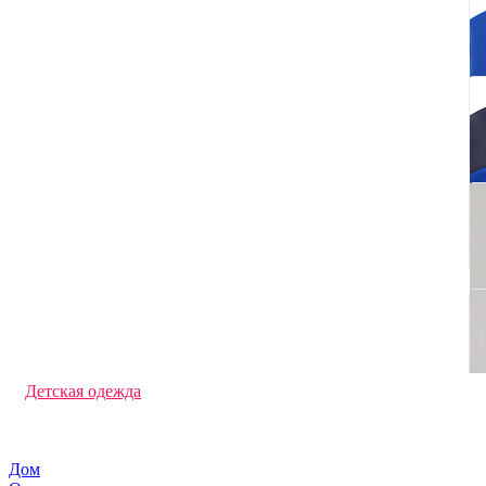
Джемперы и кардиганы
Перчатки и варежки с логотипом
Футболки с длинным рукавом
Офисные рубашки
Флисовые куртки и кофты
Дождевики
Фартуки с логотипом
Трикотажные шапки
Толстовки с логотипом
Худи под нанесение логотипа
Свитшоты под нанесение логотипа
Брюки и шорты с логотипом
Жилеты
Футболки поло
Спортивная одежда
Панамы
Футболки с логотипом
Ветровки
Кепки и бейсболки
Аксессуары
Детская одежда
Шарфы
Куртки
Промо футболки
Дом