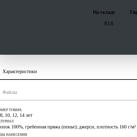
На складе
Тир
818
Характеристики
скачать (pdf)
скачать (cdr)
Файлы
струкция по сохранению pdf из Corel Draw
струкция по сохранению pdf из Adobe Illustrator
ЗМЕР ТОВАРА
 8, 10, 12, 14 лет
ТЕРИАЛ
опок 100%, гребенная пряжа (пенье); джерси, плотность 160 г/м²
ДЫ НАНЕСЕНИЯ