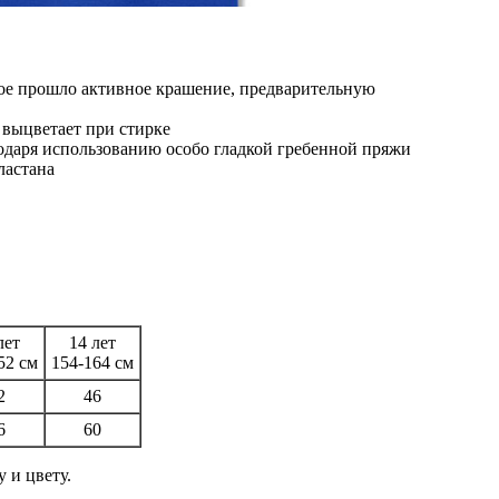
рое прошло активное крашение, предварительную
 выцветает при стирке
одаря использованию особо гладкой гребенной пряжи
ластана
лет
14 лет
52 см
154-164 см
2
46
6
60
 и цвету.