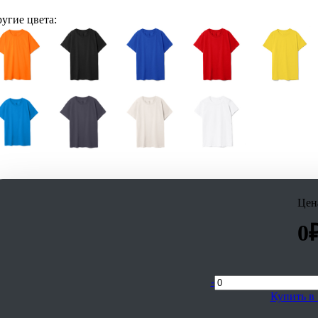
угие цвета:
Цен
0
-
Купить в 