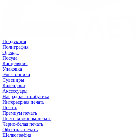
Продукция
Полиграфия
Одежда
Посуда
Канцелярия
Упаковка
Электроника
Сувениры
Календари
Аксессуары
Наградная атрибутика
Интерьерная печать
Печать
Премиум печать
Цветная эконом-печать
Черно-белая печать
Офсетная печать
Шелкография