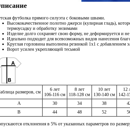
писание
тская футболка прямого силуэта с боковыми швами.
Высококачественное полотно джерси (кулирная гладь), кото
термоусадку и обработку энзимами
Изделие долго сохраняет свою форму, не деформируется и не
Идеально подходит для всевозможных видов нанесения благ
Круглая горловина выполнена резинкой 1x1 с добавлением э
Ворот усилен укрепляющей тесьмой
6 лет
8 лет
10 лет
12 
аблица размеров, см
106-116 см
118-128 см
130-140 см
142-1
A
30
34
38
4
B
44
48
52
5
пускаются отклонения в 5% от указанных параметров по размеру