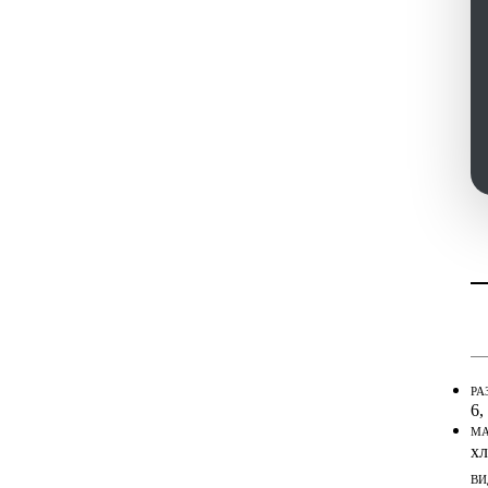
Ин
Ин
РА
6,
МА
хл
ВИ