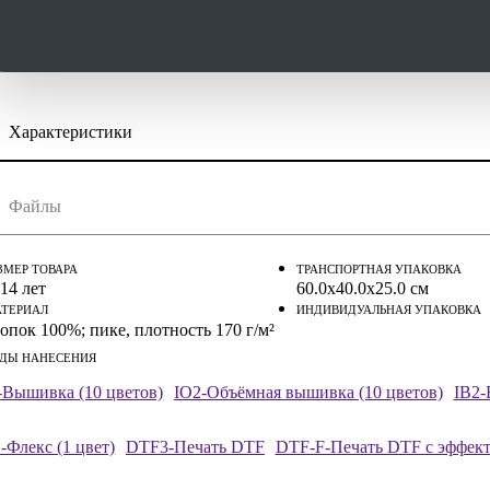
Характеристики
скачать (pdf)
скачать (cdr)
Файлы
струкция по сохранению pdf из Corel Draw
струкция по сохранению pdf из Adobe Illustrator
ЗМЕР ТОВАРА
ТРАНСПОРТНАЯ УПАКОВКА
14 лет
60.0x40.0x25.0 см
ТЕРИАЛ
ИНДИВИДУАЛЬНАЯ УПАКОВКА
опок 100%; пике, плотность 170 г/м²
ДЫ НАНЕСЕНИЯ
-Вышивка (10 цветов)
IO2-Объёмная вышивка (10 цветов)
IB2-
-Флекс (1 цвет)
DTF3-Печать DTF
DTF-F-Печать DTF с эффект