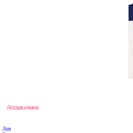
Джемперы и кардиганы
Трикотажные шапки
Перчатки и варежки с логотипом
Футболки с длинным рукавом
Офисные рубашки
Флисовые куртки и кофты
Дождевики
Фартуки с логотипом
Толстовки с логотипом
Худи под нанесение логотипа
Свитшоты под нанесение логотипа
Брюки и шорты с логотипом
Жилеты
Футболки поло
Спортивная одежда
Панамы
Футболки с логотипом
Ветровки
Кепки и бейсболки
Аксессуары
Детская одежда
Шарфы
Куртки
Промо футболки
Дом