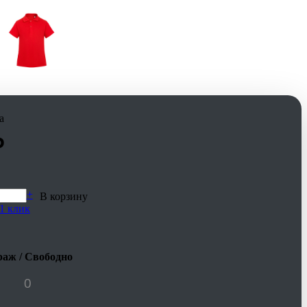
а
₽
+
В корзину
1 клик
аж / Свободно