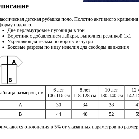
писание
ассическая детская рубашка поло. Полотно активного крашения
форму надолго.
Две перламутровые пуговицы в тон
Воротник с добавлением лайкры, выполнен резинкой 1x1
Укрепляющая тесьма по вороту изнутри
Боковые разрезы по низу изделия для свободы движения
6 лет
8 лет
10 лет
12 
аблица размеров, см
106-116 см
118-128 см
130-140 см
142-1
A
30
34
38
4
B
44
48
52
5
пускаются отклонения в 5% от указанных параметров по размеру