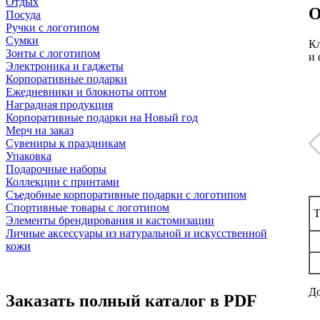
Отдых
О
Посуда
Ручки с логотипом
Сумки
Кл
Зонты с логотипом
и 
Электроника и гаджеты
Корпоративные подарки
Ежедневники и блокноты оптом
Наградная продукция
Корпоративные подарки на Новый год
Мерч на заказ
Сувениры к праздникам
Упаковка
Подарочные наборы
Коллекции с принтами
Съедобные корпоративные подарки с логотипом
Спортивные товары с логотипом
Т
Элементы брендирования и кастомизации
Личные аксессуары из натуральной и искусственной
кожи
До
Заказать полный каталог в PDF