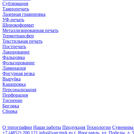
Сублимация
Тампопечать
Лазерная гравировка
УФ-печать
Широкоформат
Металлизированная печать
Термотрансфер
Текстильная печать
Постпечать
Лакирование
Фальцовка
Фольгирование
Ламинация
Фигурная резка
Вырубка
Кашировка
Персонализация
Перфорация
Тиснение
Биговка
Сборка
О типографии
Наши работы
Продукция
Технологии
Сувениры
+7 (4852) 200 121
info@yarcmyk.ru
г. Ярославль, ул. Победы, д. 5