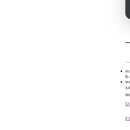
Ин
Ин
РА
6–
МА
хл
ВИ
I2
F1