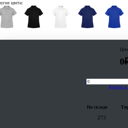
угие цвета:
Цен
0
-
Купить в 
На складе
Тир
273