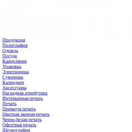
Продукция
Полиграфия
Одежда
Посуда
Канцелярия
Упаковка
Электроника
Сувениры
Календари
Аксессуары
Наградная атрибутика
Интерьерная печать
Печать
Премиум печать
Цветная эконом-печать
Черно-белая печать
Офсетная печать
Шелкография