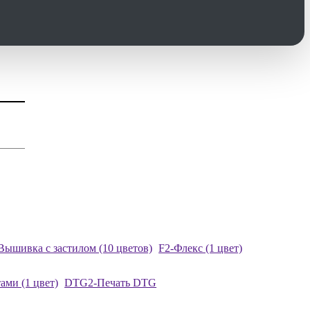
Вышивка с застилом (10 цветов)
F2-Флекс (1 цвет)
ами (1 цвет)
DTG2-Печать DTG