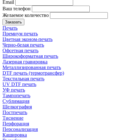
Email
Ваш телефон
Желаемое количество
Заказать
Печать
Премиум печать
Цветная эконом-печать
Черно-белая печать
Офсетная печать
Широкоформатная печать
Лазерная гравировка
Металлизированная печать
DTF печать (термотрансфер)
Текстильная печать
UV DTF печать
УФ печать
Тампопечать
Сублимация
Шелкография
Постпечать
Тиснение
Перфорация
Персонализация
Кашировка