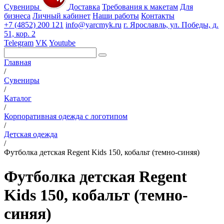
Сувениры
Доставка
Требования к макетам
Для
бизнеса
Личный кабинет
Наши работы
Контакты
+7 (4852) 200 121
info@yarcmyk.ru
г. Ярославль, ул. Победы, д.
51, кор. 2
Telegram
VK
Youtube
Главная
/
Сувениры
/
Каталог
/
Корпоративная одежда с логотипом
/
Детская одежда
/
Футболка детская Regent Kids 150, кобальт (темно-синяя)
Футболка детская Regent
Kids 150, кобальт (темно-
синяя)