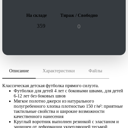
На складе
Тираж / Свободно
359
Описание
Характеристики
Файлы
скачать (pdf)
РАЗМЕР ТОВАРА
4,6,8,10,12 лет
скачать (cdr)
МАТЕРИАЛ
Классическая детская футболка прямого силуэта.
хлопок 100%; джерси, плотность 150 г/м²
Футболки для детей 4 лет с боковыми швами, для детей
6-12 лет без боковых швов
Инструкция по сохранению pdf из Corel Draw
ТРАНСПОРТНАЯ УПАКОВКА
Мягкое полотно джерси из натурального
Инструкция по сохранению pdf из Adobe Illustrator
24.0x35.0x34.0 см
полугребенного хлопка плотностью 150 г/м²: приятные
ИНДИВИДУАЛЬНАЯ УПАКОВКА
тактильные свойства и широкие возможности
качественного нанесения
ВИДЫ НАНЕСЕНИЯ
Круглый воротник выполнен резинкой с эластаном и
I2 -Вышивка (10 цветов)
защищен от деформации укрепляющей тесьмой