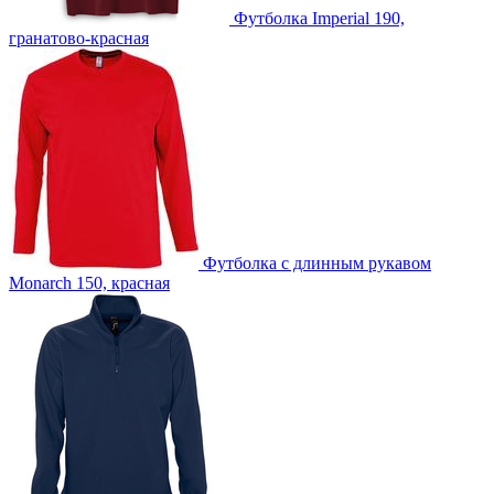
Футболка Imperial 190,
гранатово-красная
custm -Лейблы и шильды
custm -Светоотражающие лейблы
custm -Тканевые лейблы
custm -Тканевые наклейки
Футболка с длинным рукавом
Monarch 150, красная