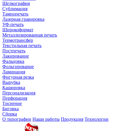
Шелкография
Сублимация
Тампопечать
Лазерная гравировка
УФ-печать
Широкоформат
Металлизированная печать
Термотрансфер
Текстильная печать
Постпечать
Лакирование
Фальцовка
Фольгирование
Ламинация
Фигурная резка
Вырубка
Кашировка
Персонализация
Перфорация
Тиснение
Биговка
Сборка
О типографии
Наши работы
Продукция
Технологии