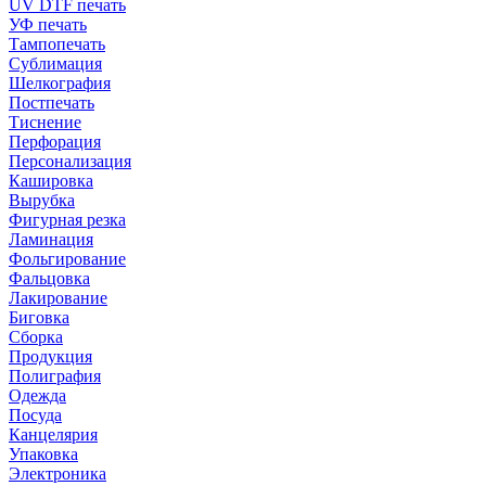
UV DTF печать
УФ печать
Тампопечать
Сублимация
Шелкография
Постпечать
Тиснение
Перфорация
Персонализация
Кашировка
Вырубка
Фигурная резка
Ламинация
Фольгирование
Фальцовка
Лакирование
Биговка
Сборка
Продукция
Полиграфия
Одежда
Посуда
Канцелярия
Упаковка
Электроника