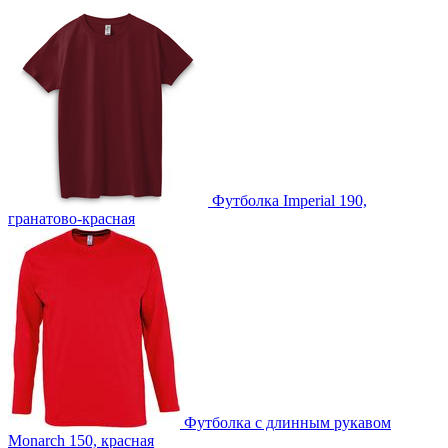
IB1 -Вышивка с застилом (10 цветов)
F2 -Флекс (1 цвет)
F1 -Флекс (1 цвет)
DTF4 -Печать DTF
DTF-F -Печать DTF с эффектами (1 цвет)
Футболка Imperial 190,
DTG3 -Печать DTG
гранатово-красная
D3 -Шелкография с трансфером (5 цветов)
Футболка с длинным рукавом
Monarch 150, красная