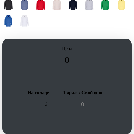
Цена
0
На складе
Тираж / Свободно
0