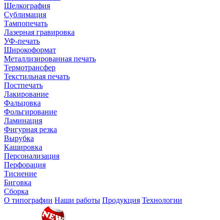
Шелкография
Сублимация
Тампопечать
Лазерная гравировка
УФ-печать
Широкоформат
Металлизированная печать
Термотрансфер
Текстильная печать
Постпечать
Лакирование
Фальцовка
Фольгирование
Ламинация
Фигурная резка
Вырубка
Кашировка
Персонализация
Перфорация
Тиснение
Биговка
Сборка
О типографии
Наши работы
Продукция
Технологии