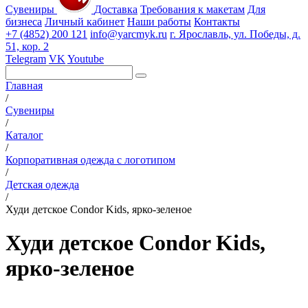
Сувениры
Доставка
Требования к макетам
Для
бизнеса
Личный кабинет
Наши работы
Контакты
+7 (4852) 200 121
info@yarcmyk.ru
г. Ярославль, ул. Победы, д.
51, кор. 2
Telegram
VK
Youtube
Главная
/
Сувениры
/
Каталог
/
Корпоративная одежда с логотипом
/
Детская одежда
/
Худи детское Condor Kids, ярко-зеленое
Худи детское Condor Kids,
ярко-зеленое
РАЗДЕЛЫ