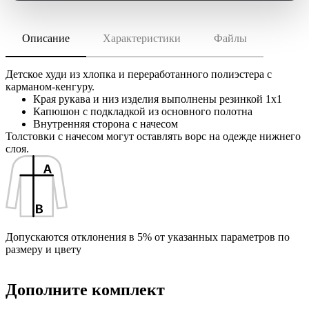
Описание
Характеристики
Файлы
скачать (pdf)
РАЗМЕР ТОВАРА
4–14 лет
скачать (cdr)
МАТЕРИАЛ
Детское худи из хлопка и переработанного полиэстера с
хлопок 80%; переработанный полиэстер, 20%; мольтон,
карманом-кенгуру.
плотность 280 г/м²
Края рукава и низ изделия выполнены резинкой 1х1
Инструкция по сохранению pdf из Corel Draw
Капюшон с подкладкой из основного полотна
Инструкция по сохранению pdf из Adobe Illustrator
ТРАНСПОРТНАЯ УПАКОВКА
Внутренняя сторона с начесом
60.0x34.0x25.0 см
Толстовки с начесом могут оставлять ворс на одежде нижнего
ИНДИВИДУАЛЬНАЯ УПАКОВКА
слоя.
ВИДЫ НАНЕСЕНИЯ
I2 -Вышивка (10 цветов)
I1 -Вышивка (10 цветов)
IO2 -Объёмная вышивка (10 цветов)
Допускаются отклонения в 5% от указанных параметров по
размеру и цвету
IO1 -Объёмная вышивка (10 цветов)
IB2 -Вышивка с застилом (10 цветов)
Дополните комплект