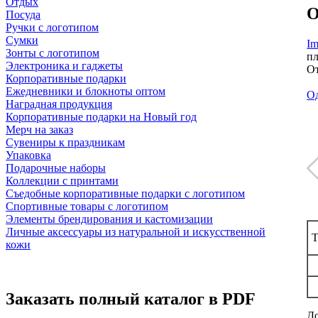
Отдых
О
Посуда
Ручки с логотипом
Сумки
Im
Зонты с логотипом
пл
Электроника и гаджеты
От
Корпоративные подарки
Ежедневники и блокноты оптом
Од
Наградная продукция
Корпоративные подарки на Новый год
Мерч на заказ
Сувениры к праздникам
Упаковка
Подарочные наборы
Коллекции с принтами
Съедобные корпоративные подарки с логотипом
Спортивные товары с логотипом
Элементы брендирования и кастомизации
Личные аксессуары из натуральной и искусственной
Т
кожи
Заказать полный каталог в PDF
До