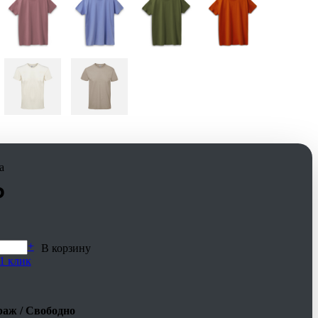
а
₽
+
В корзину
1 клик
аж / Свободно