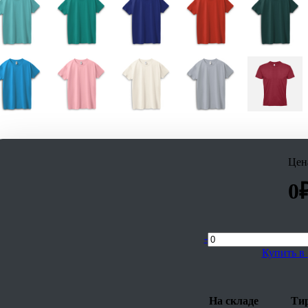
Цен
0
-
Купить в 
На складе
Тир