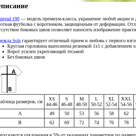
писание
perial 190
— модель премиум-класса, украшение любой акции и 
отная футболка с воротником, защищенным от деформации. Отли
сутствие боковых швов позволяет наносить изображение практи
ежда Sols
гарантирует отличный прием и любовь с первого взгл
Круглая горловина выполнена резинкой 1x1 с добавлением э
Ворот усилен укрепляющей тесьмой
Без боковых швов
XS
S
M
L
XL
XXL
аблица размеров, см
44-46
46-48
48-50
50-52
52-54
54-56
A
49
50
53
56
58
62
B
62
69
72
74
76
78
пускаются отклонения в 5% от указанных параметров по размер