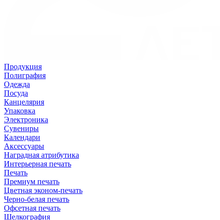
Продукция
Полиграфия
Одежда
Посуда
Канцелярия
Упаковка
Электроника
Сувениры
Календари
Аксессуары
Наградная атрибутика
Интерьерная печать
Печать
Премиум печать
Цветная эконом-печать
Черно-белая печать
Офсетная печать
Шелкография