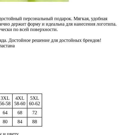
достойный персональный подарок. Мягкая, удобная
чно держит форму и идеальна для нанесения логотипа.
чески по всей поверхности.
яда. Достойное решение для достойных брендов!
ластана
3XL
4XL
5XL
56-58
58-60
60-62
64
68
72
80
84
88
у и цвету