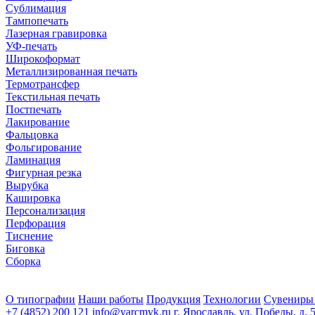
Сублимация
Тампопечать
Лазерная гравировка
УФ-печать
Широкоформат
Металлизированная печать
Термотрансфер
Текстильная печать
Постпечать
Лакирование
Фальцовка
Фольгирование
Ламинация
Фигурная резка
Вырубка
Кашировка
Персонализация
Перфорация
Тиснение
Биговка
Сборка
О типографии
Наши работы
Продукция
Технологии
Сувениры
+7 (4852) 200 121
info@yarcmyk.ru
г. Ярославль, ул. Победы, д. 5