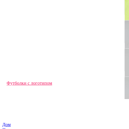
Джемперы и кардиганы
Перчатки и варежки с логотипом
Футболки с длинным рукавом
Офисные рубашки
Флисовые куртки и кофты
Дождевики
Фартуки с логотипом
Трикотажные шапки
Толстовки с логотипом
Худи под нанесение логотипа
Свитшоты под нанесение логотипа
Брюки и шорты с логотипом
Жилеты
Футболки поло
Спортивная одежда
Панамы
Футболки с логотипом
Ветровки
Кепки и бейсболки
Аксессуары
Детская одежда
Шарфы
Куртки
Промо футболки
Дом