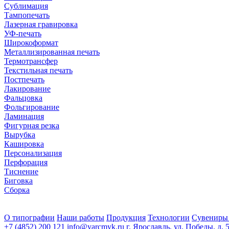
Сублимация
Тампопечать
Лазерная гравировка
УФ-печать
Широкоформат
Металлизированная печать
Термотрансфер
Текстильная печать
Постпечать
Лакирование
Фальцовка
Фольгирование
Ламинация
Фигурная резка
Вырубка
Кашировка
Персонализация
Перфорация
Тиснение
Биговка
Сборка
О типографии
Наши работы
Продукция
Технологии
Сувениры
+7 (4852) 200 121
info@yarcmyk.ru
г. Ярославль, ул. Победы, д. 5