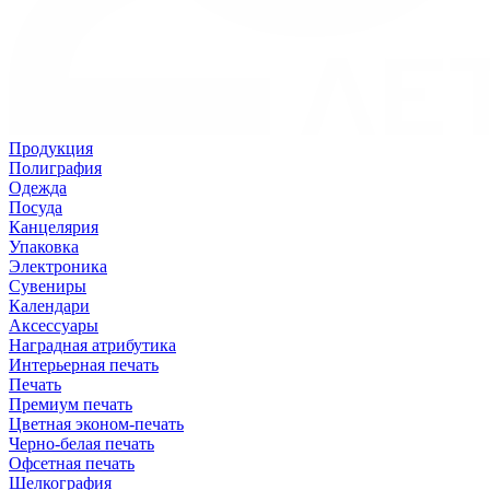
Продукция
Полиграфия
Одежда
Посуда
Канцелярия
Упаковка
Электроника
Сувениры
Календари
Аксессуары
Наградная атрибутика
Интерьерная печать
Печать
Премиум печать
Цветная эконом-печать
Черно-белая печать
Офсетная печать
Шелкография