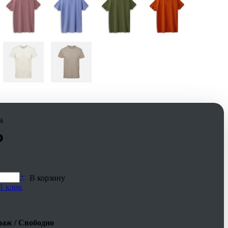
а
₽
+
В корзину
1 клик
аж / Свободно