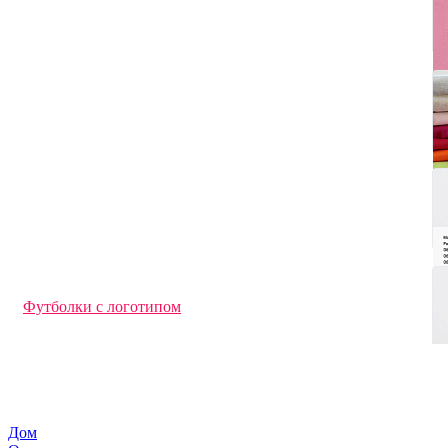
Ветровки
Джемперы и кардиганы
Перчатки и варежки с логотипом
Футболки с длинным рукавом
Офисные рубашки
Флисовые куртки и кофты
Дождевики
Фартуки с логотипом
Трикотажные шапки
Толстовки с логотипом
Худи под нанесение логотипа
Свитшоты под нанесение логотипа
Брюки и шорты с логотипом
Жилеты
Футболки поло
Спортивная одежда
Панамы
Футболки с логотипом
Кепки и бейсболки
Аксессуары
Детская одежда
Шарфы
Куртки
Промо футболки
Дом