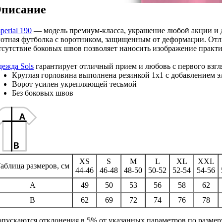
писание
perial 190
— модель премиум-класса, украшение любой акции и 
отная футболка с воротником, защищенным от деформации. Отли
сутствие боковых швов позволяет наносить изображение практи
ежда Sols
гарантирует отличный прием и любовь с первого взгл
Круглая горловина выполнена резинкой 1x1 с добавлением э
Ворот усилен укрепляющей тесьмой
Без боковых швов
XS
S
M
L
XL
XXL
аблица размеров, см
44-46
46-48
48-50
50-52
52-54
54-56
A
49
50
53
56
58
62
B
62
69
72
74
76
78
пускаются отклонения в 5% от указанных параметров по размер