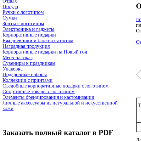
Отдых
О
Посуда
Ручки с логотипом
Сумки
Im
Зонты с логотипом
пл
Электроника и гаджеты
От
Корпоративные подарки
Ежедневники и блокноты оптом
Од
Наградная продукция
Корпоративные подарки на Новый год
Мерч на заказ
Сувениры к праздникам
Упаковка
Подарочные наборы
Коллекции с принтами
Съедобные корпоративные подарки с логотипом
Спортивные товары с логотипом
Элементы брендирования и кастомизации
Личные аксессуары из натуральной и искусственной
Т
кожи
Заказать полный каталог в PDF
До