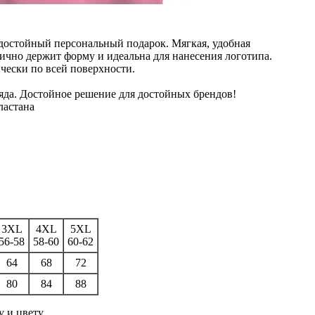
достойный персональный подарок. Мягкая, удобная
чно держит форму и идеальна для нанесения логотипа.
чески по всей поверхности.
яда. Достойное решение для достойных брендов!
ластана
3XL
4XL
5XL
56-58
58-60
60-62
64
68
72
80
84
88
у и цвету