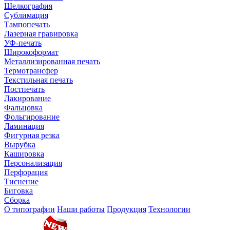
Шелкография
Сублимация
Тампопечать
Лазерная гравировка
УФ-печать
Широкоформат
Металлизированная печать
Термотрансфер
Текстильная печать
Постпечать
Лакирование
Фальцовка
Фольгирование
Ламинация
Фигурная резка
Вырубка
Кашировка
Персонализация
Перфорация
Тиснение
Биговка
Сборка
О типографии
Наши работы
Продукция
Технологии