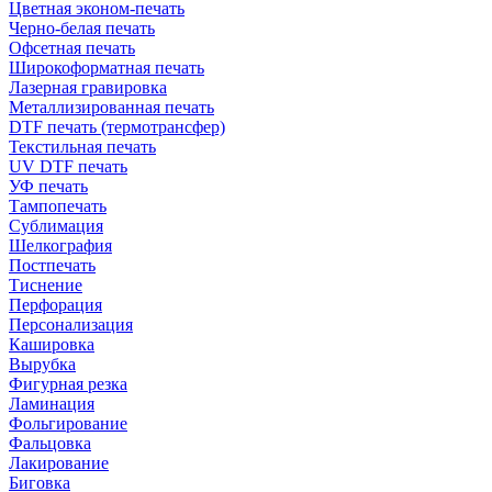
Цветная эконом-печать
Черно-белая печать
Офсетная печать
Широкоформатная печать
Лазерная гравировка
Металлизированная печать
DTF печать (термотрансфер)
Текстильная печать
UV DTF печать
УФ печать
Тампопечать
Сублимация
Шелкография
Постпечать
Тиснение
Перфорация
Персонализация
Кашировка
Вырубка
Фигурная резка
Ламинация
Фольгирование
Фальцовка
Лакирование
Биговка