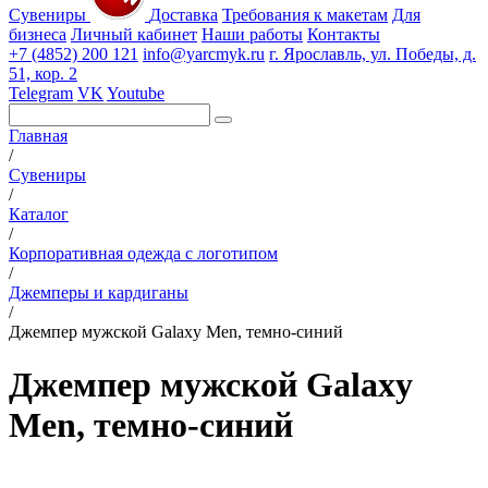
Сувениры
Доставка
Требования к макетам
Для
бизнеса
Личный кабинет
Наши работы
Контакты
+7 (4852) 200 121
info@yarcmyk.ru
г. Ярославль, ул. Победы, д.
51, кор. 2
Telegram
VK
Youtube
Главная
/
Сувениры
/
Каталог
/
Корпоративная одежда с логотипом
/
Джемперы и кардиганы
/
Джемпер мужской Galaxy Men, темно-синий
Джемпер мужской Galaxy
Men, темно-синий
РАЗДЕЛЫ