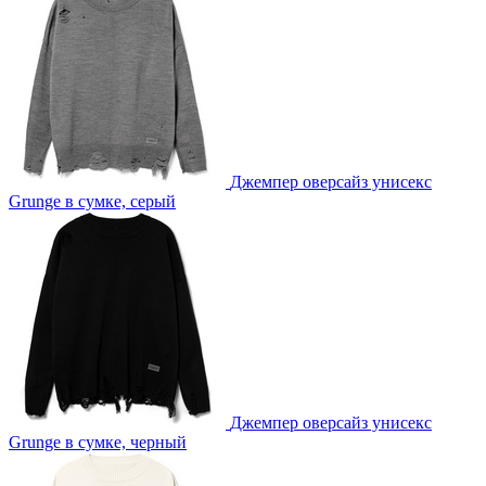
Джемпер оверсайз унисекс
Grunge в сумке, серый
Джемпер оверсайз унисекс
Grunge в сумке, черный