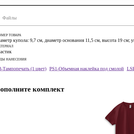
скачать (cdr)
Файлы
струкция по сохранению pdf из Corel Draw
струкция по сохранению pdf из Adobe Illustrator
ЗМЕР ТОВАРА
аметр купола: 9,7 см, диаметр основания 11,5 см, высота 19 см; 
ТЕРИАЛ
ластик
ДЫ НАНЕСЕНИЯ
-Тампопечать (1 цвет)
PS1-Объемная наклейка под смолой
LSP
ополните комплект