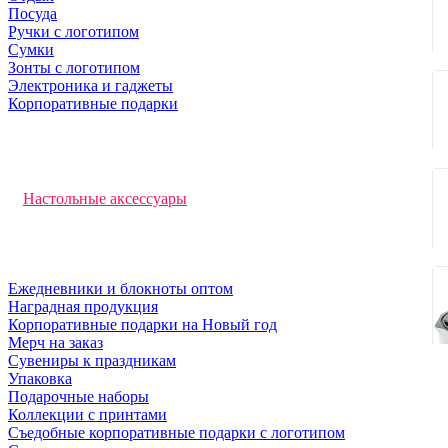
Посуда
Ручки с логотипом
Сумки
Зонты с логотипом
Электроника и гаджеты
Корпоративные подарки
Брелки с логотипом
Зажигалки
Канцелярские принадлежности
Антистрессы
Настольные аксессуары
Бейджи и аксессуары
Светоотражатели
Награды
Подарочные книги
Ежедневники и блокноты оптом
Наградная продукция
Корпоративные подарки на Новый год
Мерч на заказ
Сувениры к праздникам
Упаковка
Подарочные наборы
Коллекции с принтами
Съедобные корпоративные подарки с логотипом