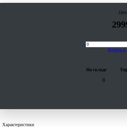
Цен
2
99
-
Купить в 
На складе
Тир
8
Характеристики
скачать (pdf)