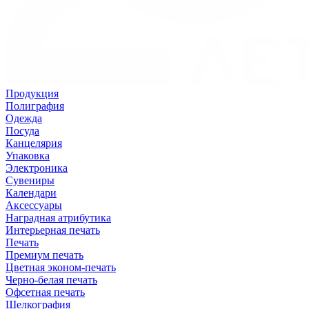
Продукция
Полиграфия
Одежда
Посуда
Канцелярия
Упаковка
Электроника
Сувениры
Календари
Аксессуары
Наградная атрибутика
Интерьерная печать
Печать
Премиум печать
Цветная эконом-печать
Черно-белая печать
Офсетная печать
Шелкография