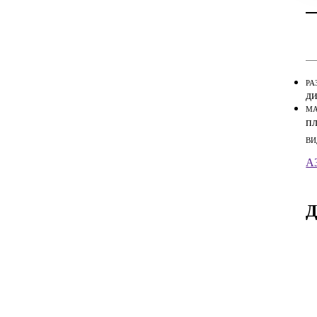
Ин
Ин
РА
ди
МА
п
ВИ
A3
Д