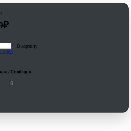
а
9
₽
+
В корзину
1 клик
аж / Свободно