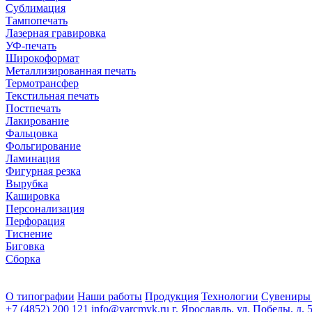
Сублимация
Тампопечать
Лазерная гравировка
УФ-печать
Широкоформат
Металлизированная печать
Термотрансфер
Текстильная печать
Постпечать
Лакирование
Фальцовка
Фольгирование
Ламинация
Фигурная резка
Вырубка
Кашировка
Персонализация
Перфорация
Тиснение
Биговка
Сборка
О типографии
Наши работы
Продукция
Технологии
Сувениры
+7 (4852) 200 121
info@yarcmyk.ru
г. Ярославль, ул. Победы, д. 5