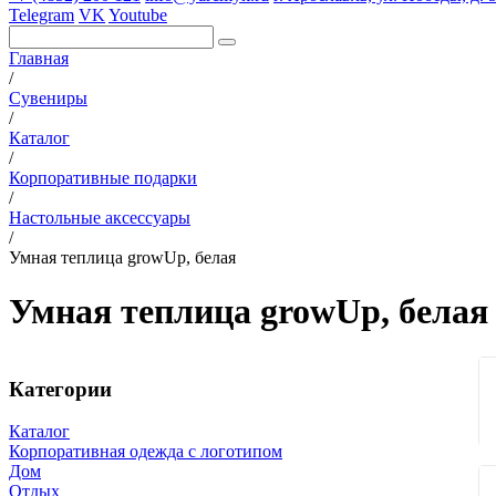
Telegram
VK
Youtube
Главная
/
Сувениры
/
Каталог
/
Корпоративные подарки
/
Настольные аксессуары
/
Умная теплица growUp, белая
Умная теплица growUp, белая
Категории
Каталог
Корпоративная одежда с логотипом
Дом
Отдых