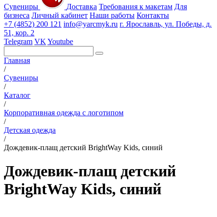
Сувениры
Доставка
Требования к макетам
Для
бизнеса
Личный кабинет
Наши работы
Контакты
+7 (4852) 200 121
info@yarcmyk.ru
г. Ярославль, ул. Победы, д.
51, кор. 2
Telegram
VK
Youtube
Главная
/
Сувениры
/
Каталог
/
Корпоративная одежда с логотипом
/
Детская одежда
/
Дождевик-плащ детский BrightWay Kids, синий
Дождевик-плащ детский
BrightWay Kids, синий
РАЗДЕЛЫ