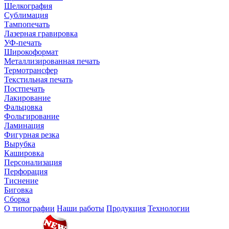
Шелкография
Сублимация
Тампопечать
Лазерная гравировка
УФ-печать
Широкоформат
Металлизированная печать
Термотрансфер
Текстильная печать
Постпечать
Лакирование
Фальцовка
Фольгирование
Ламинация
Фигурная резка
Вырубка
Кашировка
Персонализация
Перфорация
Тиснение
Биговка
Сборка
О типографии
Наши работы
Продукция
Технологии