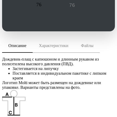
76
Описание
Характеристики
Файлы
скачать (pdf)
РАЗМЕР ТОВАРА
единый размер, упаковка 18,5х14,5 см
скачать (cdr)
МАТЕРИАЛ
Дождевик-плащ с капюшоном и длинным рукавом из
полиэтилен, плотность 35 мкм
полиэтилена высокого давления (ПВД).
Застегивается на липучку
Инструкция по сохранению pdf из Corel Draw
ТРАНСПОРТНАЯ УПАКОВКА
Поставляется в индивидуальном пакетике с липким
Инструкция по сохранению pdf из Adobe Illustrator
15.5x29.3x58.6 см
краем
ИНДИВИДУАЛЬНАЯ УПАКОВКА
Логотип Molti может быть размещен на дождевике или
упаковке. Варианты представлены на фото.
ВИДЫ НАНЕСЕНИЯ
M1 -Цифровая печать на вставке
SL1 -Наклейка бумажная