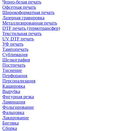
Черно-белая печать
Офсетная печать
Широкоформатная печать
Лазерная гравировка
Металлизированная печать
DTF печать (термотрансфер)
Текстильная печать
UV DTF печать
УФ печать
Тампопечать
Сублимация
Шелкография
Постпечать
Тиснение
Перфорация
Персонализация
Кашировка
Вырубка
Фигурная резка
Ламинация
Фольгирование
Фальцовка
Лакирование
Биговка
Сборка