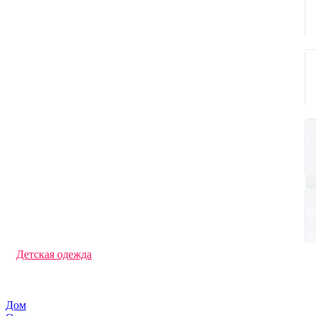
Ветровки
Джемперы и кардиганы
Перчатки и варежки с логотипом
Футболки с длинным рукавом
Офисные рубашки
Флисовые куртки и кофты
Дождевики
Фартуки с логотипом
Трикотажные шапки
Толстовки с логотипом
Худи под нанесение логотипа
Свитшоты под нанесение логотипа
Брюки и шорты с логотипом
Жилеты
Футболки поло
Спортивная одежда
Панамы
Футболки с логотипом
Кепки и бейсболки
Аксессуары
Детская одежда
Шарфы
Куртки
Промо футболки
Дом