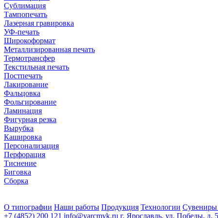
Сублимация
Тампопечать
Лазерная гравировка
УФ-печать
Широкоформат
Металлизированная печать
Термотрансфер
Текстильная печать
Постпечать
Лакирование
Фальцовка
Фольгирование
Ламинация
Фигурная резка
Вырубка
Кашировка
Персонализация
Перфорация
Тиснение
Биговка
Сборка
О типографии
Наши работы
Продукция
Технологии
Сувениры
+7 (4852) 200 121
info@yarcmyk.ru
г. Ярославль, ул. Победы, д. 5