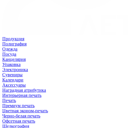
Продукция
Полиграфия
Одежда
Посуда
Канцелярия
Упаковка
Электроника
Сувениры
Календари
Аксессуары
Наградная атрибутика
Интерьерная печать
Печать
Премиум печать
Цветная эконом-печать
Черно-белая печать
Офсетная печать
Шелкография