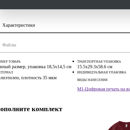
Характеристики
скачать (pdf)
скачать (cdr)
Файлы
струкция по сохранению pdf из Corel Draw
струкция по сохранению pdf из Adobe Illustrator
ЗМЕР ТОВАРА
ТРАНСПОРТНАЯ УПАКОВКА
иный размер, упаковка 18,5х14,5 см
15.5x29.3x58.6 см
ТЕРИАЛ
ИНДИВИДУАЛЬНАЯ УПАКОВКА
лиэтилен, плотность 35 мкм
ВИДЫ НАНЕСЕНИЯ
M1-Цифровая печать на в
ополните комплект