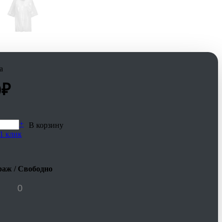
а
0
₽
+
В корзину
1 клик
аж / Свободно