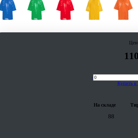
Цен
11
-
Купить в 
На складе
Тир
88