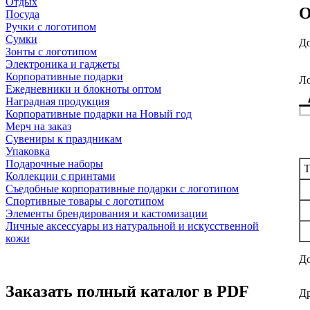
Отдых
О
Посуда
Ручки с логотипом
Сумки
До
Зонты с логотипом
Электроника и гаджеты
Корпоративные подарки
Ло
Ежедневники и блокноты оптом
Наградная продукция
Корпоративные подарки на Новый год
Мерч на заказ
Сувениры к праздникам
Упаковка
Подарочные наборы
Т
Коллекции с принтами
Съедобные корпоративные подарки с логотипом
Спортивные товары с логотипом
Элементы брендирования и кастомизации
Личные аксессуары из натуральной и искусственной
кожи
До
Заказать полный каталог в PDF
Др